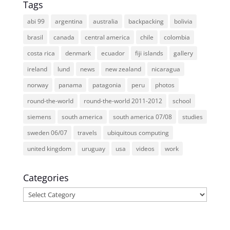
Tags
abi 99
argentina
australia
backpacking
bolivia
brasil
canada
central america
chile
colombia
costa rica
denmark
ecuador
fiji islands
gallery
ireland
lund
news
new zealand
nicaragua
norway
panama
patagonia
peru
photos
round-the-world
round-the-world 2011-2012
school
siemens
south america
south america 07/08
studies
sweden 06/07
travels
ubiquitous computing
united kingdom
uruguay
usa
videos
work
Categories
Categories