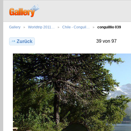
Gallery
Worldtrip 2011…
Chile - Conguil…
conguilllio 039
39 von 97
Zurück