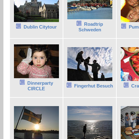
Roadtrip
Dublin Citytour
Pump
Schweden
Dinnerparty
Fingerhut Besuch
Cra
CIRCLE