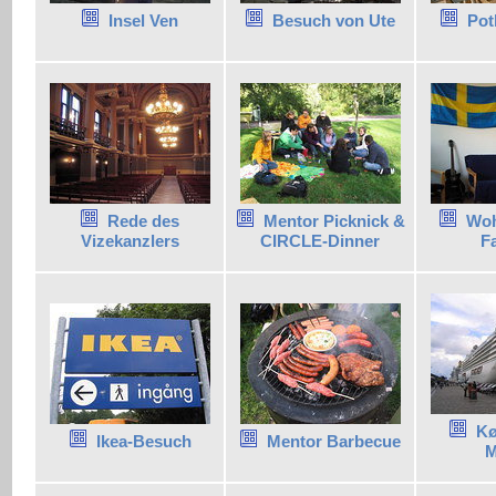
Insel Ven
Besuch von Ute
Pot
Rede des
Mentor Picknick &
Woh
Vizekanzlers
CIRCLE-Dinner
F
Kø
Ikea-Besuch
Mentor Barbecue
M