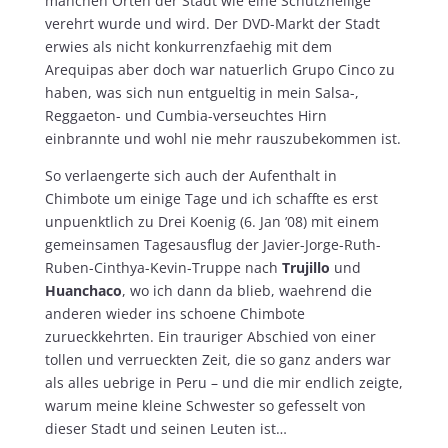
manchen Orten der Stadt wie eine Schutzheilige
verehrt wurde und wird. Der DVD-Markt der Stadt
erwies als nicht konkurrenzfaehig mit dem
Arequipas aber doch war natuerlich Grupo Cinco zu
haben, was sich nun entgueltig in mein Salsa-,
Reggaeton- und Cumbia-verseuchtes Hirn
einbrannte und wohl nie mehr rauszubekommen ist.
So verlaengerte sich auch der Aufenthalt in
Chimbote um einige Tage und ich schaffte es erst
unpuenktlich zu Drei Koenig (6. Jan ’08) mit einem
gemeinsamen Tagesausflug der Javier-Jorge-Ruth-
Ruben-Cinthya-Kevin-Truppe nach
Trujillo
und
Huanchaco
, wo ich dann da blieb, waehrend die
anderen wieder ins schoene Chimbote
zurueckkehrten. Ein trauriger Abschied von einer
tollen und verrueckten Zeit, die so ganz anders war
als alles uebrige in Peru – und die mir endlich zeigte,
warum meine kleine Schwester so gefesselt von
dieser Stadt und seinen Leuten ist…