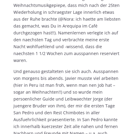
Weihnachtsmusikgepiepe, dass mich nach der 25ten
Wiederholung in schraegster Lage innerlich etwas
aus der Ruhe brachte (@Nora: ich haette am liebsten
das gemacht, was Du in Arequipa im Café
durchgezogen hast!!). Namenlernen verlegte ich auf
den naechsten Tag und verbrachte meine erste
Nacht wohlfuehlend und -wissend, dass die
naechsten 1 1/2 Wochen zum ausspannen reserviert
waren.
Und genauso gestalteten sie sich auch. Ausspannen
von morgens bis abends. Javier musste viel arbeiten
(hier in Peru ist man froh, wenn man nen Job hat –
sogar an Weihnachten!!) und so wurde mein
persoenlicher Guide und Leibwaechter Jorge (der
juengere Bruder von ihm), der mir die ersten Tage
San Pedro und den Rest Chimbotes in aller
Ausfuehrlichkeit praesentierte. In San Pedro kannte
ich innerhalb kuerzester Zeit alle nahen und fernen
Nachbarn und Freunde mit Namen – u.a. auch